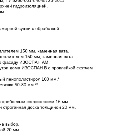
м, ТУ 5260-001-84045723-2011.
ерхней гидроизоляцией.
ом.
камерной сушки с обработкой.
плителем 150 мм, каменная вата.
теплителем 150 мм, каменная вата.
по фасаду ИЗОСПАН АМ.
утри дома ИЗОСПАН В с проклейкой скотчем
ный пенополистирол 100 мм.*
стяжка 50-80 мм.**
азогребневым соединением 16 мм.
он строганная доска толщиной 20 мм.
на выбор.
ой 20 мм.