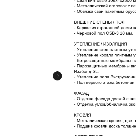
- Сваи винтовые 108х4х2500 м
- Металлический оголовок с в
- Обвязка свай пакетным брус
ВНЕШНИЕ СТЕНЫ / ПОЛ
- Каркас из строганной доски 
- Черновой пол OSB-3 18 мм.
УТЕПЛЕНИЕ / ИЗОЛЯЦИЯ
- Утепление стен плитным уте
- Утепление кровли плитным у
- Ветрозащитные мембраны 
- Парозащитные мембраны вн
Изабонд-SL.
- Утепление пола Экструзион
- Пол первого этажа бетонная 
ФАСАД
- Отделка фасада доской с п
- Отделка углов/обналичка ок
КРОВЛЯ
- Металлическая кровля, цвет 
- Подшив кровли доска толщин