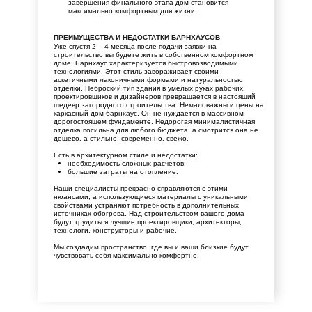
завершения финального этапа дом становится
максимально комфортным для жизни.
ПРЕИМУЩЕСТВА И НЕДОСТАТКИ БАРНХАУСОВ
Уже спустя 2 – 4 месяца после подачи заявки на
строительство вы будете жить в собственном комфортном
доме. Барнхаус характеризуется быстровозводимыми
технологиями. Этот стиль завораживает своими
аскетичными лаконичными формами и натуральностью
отделки. Неброский тип здания в умелых руках рабочих,
проектировщиков и дизайнеров превращается в настоящий
шедевр загородного строительства. Немаловажны и цены на
каркасный дом барнхаус. Он не нуждается в массивном
дорогостоящем фундаменте. Недорогая минималистичная
отделка посильна для любого бюджета, а смотрится она не
дешево, а стильно, современно, свежо.
Есть в архитектурном стиле и недостатки:
необходимость сложных расчетов;
большие затраты на отопление.
Наши специалисты прекрасно справляются с этими
нюансами, а использующиеся материалы с уникальными
свойствами устраняют потребность в дополнительных
источниках обогрева. Над строительством вашего дома
будут трудиться лучшие проектировщики, архитекторы,
технологи, конструкторы и рабочие.
Мы создадим пространство, где вы и ваши близкие будут
чувствовать себя максимально комфортно.