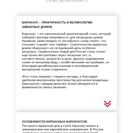
174 м2 | кол-во спален: 3
БАРНХАУС – ПРАКТИЧНОСТЬ И ВЕЛИКОЛЕПИЕ
АМБАРНЫХ ДОМОВ
Барнхаус – это оригинальный архитектурный стиль, который
набирает высокую популярность для загородных домов.
Название заимствовано от английского слова «barn», что
означает «сарай» или «амбар». Строительство каркасных
домов «Барнхаус» на сегодняшний день особенно
актуально. Сравнительно новый для России стиль станет
еще более востребован через несколько лет, и,
соответственно, возрастет в цене. Данное направление
схоже по внешнему виду с хозяйственными постройками, но
благодаря дизайнерским изыскам и инновационным
материалам только отдаленно.
Этот стиль покоряет с первого взгляда, а благодаря
удобному внутреннему пространству для жизни владельцы
барнхаусов с каждым днем все более убеждаются в
правильности своего решения.
ОСОБЕННОСТИ КАРКАСНЫХ БАРНХАУСОВ
Построить каркасный дом в стиле барнхаус можно в
американском или европейском направлении. В России
первый вид, отличающийся четырехскатной кровлей,