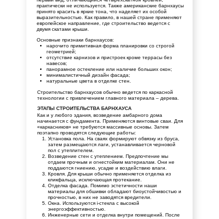
практически не используется. Также американские барнхаусы
принято красить в яркие тона, что наделяет их особой
выразительностью. Как правило, в нашей стране применяют
европейское направление, где строительство ведется с
двумя скатами крыши.
Основные признаки барнхаусов:
нарочито примитивная форма планировки со строгой
геометрией;
отсутствие карнизов и пристроек кроме террасы без
навесов;
панорамное остекление или наличие больших окон;
минималистичный дизайн фасада;
натуральные цвета в отделке стен.
Строительство барнхаусов обычно ведется по каркасной
технологии с привлечением главного материала – дерева.
ЭТАПЫ СТРОИТЕЛЬСТВА БАРНХАУСА
Как и у любого здания, возведение амбарного дома
начинается с фундамента. Применяются винтовые сваи. Для
«каркасников» не требуются массивные основы. Затем
поэтапно проводятся следующие работы:
Установка пола. На сваях формируют обвязку из бруса,
затем размещаются лаги, устанавливается черновой
пол с утеплителем.
Возведение стен с утеплением. Предпочтение мы
отдаем прочным и огнестойким материалам. Они не
поддаются гниению, усадке и воздействию влаги.
Кровля. Для крыши обычно применяется отделка из
кликфальца, исключающая протекание.
Отделка фасада. Помимо эстетичности наши
материалы для обшивки обладают биоустойчивостью и
прочностью, в них не заводятся вредители.
Окна. Используются i-стекла с высокой
энергоэффективностью.
Инженерные сети и отделка внутри помещений. После