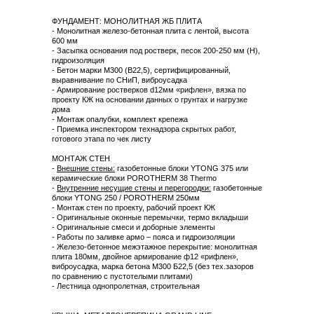
ФУНДАМЕНТ: МОНОЛИТНАЯ ЖБ ПЛИТА
- Монолитная железо-бетонная плита с лентой, высота
600 мм
- Засыпка основания под ростверк, песок 200-250 мм (H),
гидроизоляция
- Бетон марки М300 (B22,5), сертифицированный,
выравнивание по СНиП, виброусадка
- Армирование ростверков d12мм «рифлен», вязка по
проекту КЖ на основании данных о грунтах и нагрузке
дома
- Монтаж опалубки, комплект крепежа
- Приемка инспектором технадзора скрытых работ,
готового этапа по чек листу
МОНТАЖ СТЕН
-
Внешние стены:
газобетонные блоки YTONG 375 или
керамические блоки POROTHERM 38 Thermo
-
Внутренние несущие стены и перегородки:
газобетонные
блоки YTONG 250 / POROTHERM 250мм
- Монтаж стен по проекту, рабочий проект КЖ
- Оригинальные оконные перемычки, термо вкладыши
- Оригинальные смеси и доборные элементы
- Работы по заливке армо – пояса и гидроизоляции
- Железо-бетонное межэтажное перекрытие: монолитная
плита 180мм, двойное армирование ф12 «рифлен»,
виброусадка, марка бетона М300 Б22,5 (без тех.зазоров
по сравнению с пустотелыми плитами)
- Лестница однопролетная, строительная