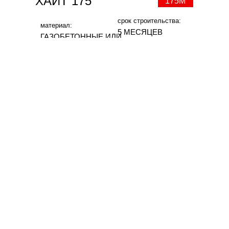
ХАЙТ 175
175М
срок строительства:
материал:
5 МЕСЯЦЕВ
ГАЗОБЕТОННЫЕ ИЛИ
КЕРАМИЧЕСКИЕ
БЛОКИ POROTHERM
/ YTONG