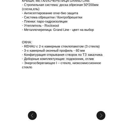
КРЫША: МЕТАЛЛОЧЕРЕПИЦА GRAND LINE
- Стропильная система: доска обрезная 50*200мм
(сосна,ель)
- Антисептирование огне-био защита
- Система обрешетки / Контробрешетки
- Пленки: паро-гидроизоляции
- Утеплитель - Rockwool
- Металлочерепица: Grand Line - цвет на выбор
ОКНА:
- REHAU с 2-х камерным стеклопакетом (3 стекла)
- 3-х камерный оконный профиль - 60 мм
- Конфигурация открывания створок по ТЗ заказчика
- Доборные комплектующие: подоконник, отлив
- Энергосберегающее I – стекло, низкоэмиссионное
стекло