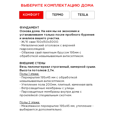
ВЫБЕРИТЕ КОМПЛЕКТАЦИЮ ДОМА
КОМФОРТ
ТЕРМО
TESLA
ФУНДАМЕНТ
Основа дома. На нем мы не экономим и
устанавливаем только после пробного бурения
и анализа вашего участка.
- Ж/б сваи 150х150х3000.
- Металлический оголовок с верхней
гидроизоляцией.
- Обвязка свай пакетным брусом 195мм с
обработкой невымываемым антисептиком.
ВНЕШНИЕ СТЕНЫ
Весь пиломатериал строганный, камерной сушки.
Высота потолков 2,7м.
Полы 1 этажа:
- Перекрытия 195х45 мм с обработкой
невымываемым антисептиком.
- Утепление пола 200мм, плитный, каменная вата.
- Ветрозащитные мембраны с улицы.
- Парозащитные мембраны внутри дома с
проклейкой специальным скотчем.
Полы 2 этажа:
- Межэтажное перекрытие 195х45 мм, утепление -
выбирается дополнительно.