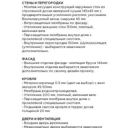
СТЕНЫ И ПЕРЕГОРОДКИ
- Монтаж несущих конструкций наружных стен из
строганной доски камерной сушки 145х45 мм с
предварительным усилением ригелем, укосинами.
Вентилируемый зазор снаружи 45 мм.
- Ветрозащитные мембраны по фасаду.
- Утепление внешних стен 150мм, плитный,
каменная вата.
- Парозащитные мембраны внутри дома с
проклейкой специальным скотчем.
- Внутренние перегородки 150мм. Шумоизоляция
(утепление) - выбирается заказчиком
дополнительно.
ФАСАД
- Внешняя отделка фасада - имитация бруса 146мм.
- Внутренняя отделка выбирается заказчиком
дополнительно по своему дизайн-проекту.
КРОВЛЯ
- Металлочерепица 0.5.мм (цвет на выбор) с вент
зазором 45-50мм.
- Мембрана водонепроницаемая.
- Утепление 200 мм, плитный, каменная вата.
- Парозащитная мембрана внутри дома с
проклейкой специальным скотчем.
- Подшивка свесов кровли и террас доска
толщиной 20 мм.
ДВЕРИ И ВЕНТИЛЯЦИЯ
- Входная дверь временная.
- Межкомнатные двери выбираются заказчиком