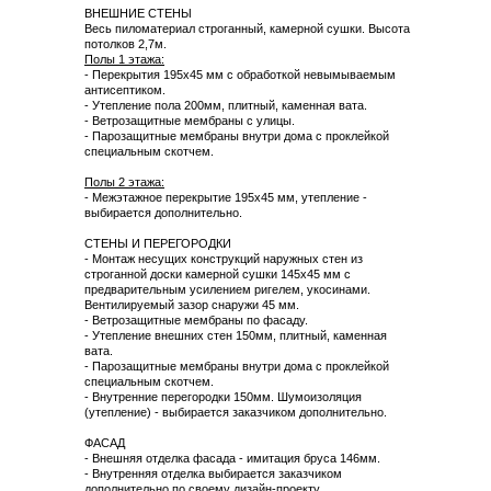
ВНЕШНИЕ СТЕНЫ
Весь пиломатериал строганный, камерной сушки. Высота
потолков 2,7м.
Полы 1 этажа:
- Перекрытия 195х45 мм с обработкой невымываемым
антисептиком.
- Утепление пола 200мм, плитный, каменная вата.
- Ветрозащитные мембраны с улицы.
- Парозащитные мембраны внутри дома с проклейкой
специальным скотчем.
Полы 2 этажа:
- Межэтажное перекрытие 195х45 мм, утепление -
выбирается дополнительно.
СТЕНЫ И ПЕРЕГОРОДКИ
- Монтаж несущих конструкций наружных стен из
строганной доски камерной сушки 145х45 мм с
предварительным усилением ригелем, укосинами.
Вентилируемый зазор снаружи 45 мм.
- Ветрозащитные мембраны по фасаду.
- Утепление внешних стен 150мм, плитный, каменная
вата.
- Парозащитные мембраны внутри дома с проклейкой
специальным скотчем.
- Внутренние перегородки 150мм. Шумоизоляция
(утепление) - выбирается заказчиком дополнительно.
ФАСАД
- Внешняя отделка фасада - имитация бруса 146мм.
- Внутренняя отделка выбирается заказчиком
дополнительно по своему дизайн-проекту.